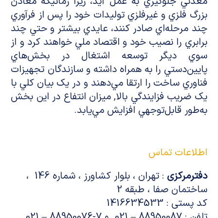
معدني جلوگيري به عمل آيد، زيرا زمانيکه معادن
بزرگ فلزي و غيرفلزي توليدات خود را پس از فرآوري
چند مرحله‌اي صادر کنند، عايدي بيشتر و حتي چند
برابري را نصيب خود و اقتصاد ملي خواهند کرد و از
سوي ديگر توسعه اشتغال در بخش‌هاي
پايين‌دستي را به همراه داشته و سازندگان تجهيزات
فناوري ساخت را ارتقا مي‌دهند و در يک بيان کلي با
يک ضريب فزايندگي بالا, ميزان انتفاع در اين بخش
به‌طور قابل‌توجهي افزايش مي‌يابد.
اطلاعات تماس
دفترمرکزی
: تهران ، بلوار کشاورز ، شماره 146 ،
ساختمان صفا ، طبقه 2
کد پستی : 1416634533
تلفن : 88950087 – 021 و 7-88950076 – 021