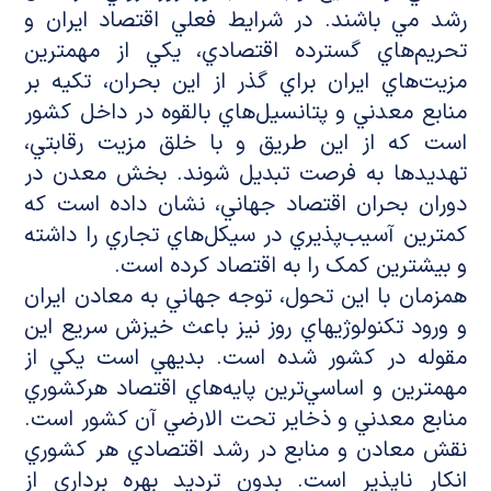
رشد مي باشند. در شرايط فعلي اقتصاد ايران و
تحريم‌هاي گسترده اقتصادي، يکي از مهمترين
مزيت‌هاي ايران براي گذر از اين بحران، تکيه بر
منابع معدني و پتانسيل‌هاي بالقوه در داخل کشور
است که از اين طريق و با خلق مزيت رقابتي،
تهديدها به فرصت تبديل شوند. بخش معدن در
دوران بحران اقتصاد جهاني، نشان داده است که
کمترين آسيب‌پذيري در سيکل‌هاي تجاري را داشته
و بيشترين کمک را به اقتصاد کرده است.
همزمان با اين تحول، توجه جهاني به معادن ايران
و ورود تکنولوژيهاي روز نيز باعث خيزش سريع اين
مقوله در کشور شده است. بديهي است يكي از
مهمترين و اساسي‌ترين پايه‌هاي اقتصاد هركشوري
منابع معدني و ذخاير تحت الارضي آن كشور است.
نقش معادن و منابع در رشد اقتصادي هر كشوري
انكار ناپذير است. بدون ترديد بهره برداري از