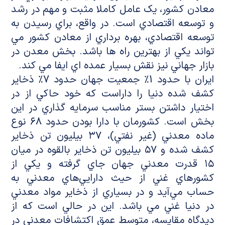
معادن کشور، يک عامل کاملا مثبت و مهم در رشد
و توسعه اقتصادي است. در واقع، براي رسيدن به
توسعه اقتصادي، بهره برداري از معادن کشور مي
تواند يکي از بهترين راه ها باشد. بخش معدن در
بازار جهاني نيز نقش بسيار عمده اي ايفا مي کند.
ايران با حدود 1% جمعيت جهان حدود 7% ذخاير
كشف شده دنيا را داراست كه خود حاكي از در
اختيار داشتن بستر مناسب سرمايه گذاري در اين
بخش است. کشورمان با دارا بودن حدود ۶۸ نوع
ماده معدني (غير نفتي)، ۳۷ بيليون تن ذخاير
کشف شده و ۵۷ بيليون تن ذخاير بالقوه در ميان
۱۵ قدرت معدني جهان جاي گرفته و يکي از
کشورهاي غني از حيث دارايي‌هاي معدني به
حساب مي‌آيد و در بسياري از ذخاير مواد معدني
در دنيا غني مي باشد. اين در حالي است که از
ديدگاه مقايسه، متوسط عمق اکتشافات معدني در