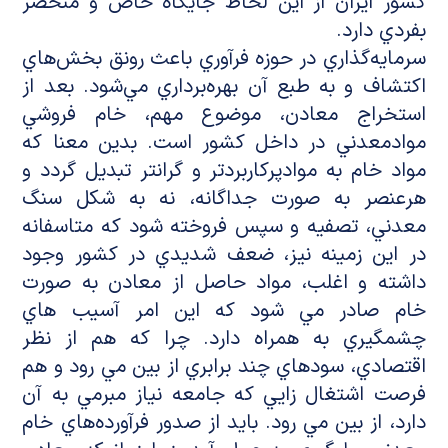
کشور ايران از اين لحاظ جايگاه خاص و منحصر
بفردي دارد.
سرمايه‌گذاري در حوزه فرآوري باعث رونق بخش‌هاي
اکتشاف و به طبع آن بهره‌برداري مي‌شود. بعد از
استخراج معادن، موضوع مهم، خام فروشي
موادمعدني در داخل کشور است. بدين معنا که
مواد خام به موادپرکاربردتر و گرانتر تبديل گردد و
هرعنصر به صورت جداگانه، نه به شکل سنگ
معدني، تصفيه و سپس فروخته شود که متاسفانه
در اين زمينه نيز، ضعف شديدي در کشور وجود
داشته و اغلب، مواد حاصل از معادن به صورت
خام صادر مي شود که اين امر آسيب هاي
چشمگيري به همراه دارد. چرا که هم از نظر
اقتصادي، سودهاي چند برابري از بين مي رود و هم
فرصت اشتغال زايي که جامعه نياز مبرمي به آن
دارد، از بين مي رود. بايد از صدور فرآورده‌هاي خام