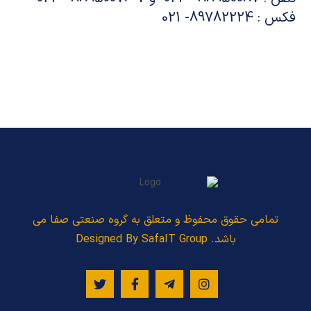
فکس : 89782224- 021
تمامی حقوق محفوظ و متعلق به گروه صنعتی صفا می
باشد. Designed By SafaIT Group