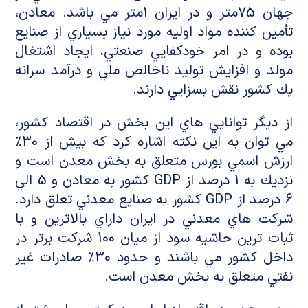
جهان 75متر و در ايران 1متر مي باشد. معادن،
تأمين كننده مواد اوليه مورد نياز بسياري از صنايع
بوده و در امر خودكفايي صنعتي، ايجاد اشتغال
مولد و افزايش توليد ناخالص ملي و درآمد سرانه
يك كشور نقش بسزايي دارند.
از ديگر توانايي هاي اين بخش در اقتصاد كشور،
مي توان به اين نكته اشاره كرد كه بيش از 30%
ارزش اسمي بورس متعلق به بخش معدن است و
نزديك به 1 درصد از GDP كشور به معادن و 5 الي
6 درصد از GDP كشور به صنايع معدني تعلق دارد.
شركت هاي معدني در ايران داراي بالاترين و با
ثبات ترين حاشيه سود از ميان 100 شركت برتر در
داخل كشور مي باشند و حدود 30% صادرات غير
نفتي متعلق به بخش معدن است.