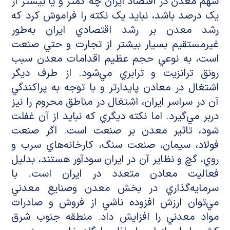
سهم معدن در اقتصاد ايران چه کمتر و يا بيشتر از
يک درصد باشد، نبايد يک نکته را فراموش کرد که
رشد معدن بر رشد اقتصادي ايران به‌طور
غيرمستقيم بسيار بيشتر از تجارت و حتي صنعت
است، به نوعي حجم عظيم اقدامات معدن سبب
رونق ترانزيت و ترابري مي‌شود. از طرف ديگر
اشتغال در معادن پايدارتر و با توجه به پراکندگي
آن در سراسر ايران، اشتغال در مناطق محروم را نيز
دربر مي‌گيرد. اما نکته ديگري که نبايد از آن غفلت
شود، تاثير معدن بر صنعت است. اگر صنعت
فولاد، سيمان، صنعت سنگ، کارخانه‌هاي سرب و
روي، گچ و نظاير آن در ايران سودآور هستند، بدليل
فعاليت معادن متعدد در ايران است. با
سرمايه‌گذاري در بخش معدن وصنايع معدني
مي‌توان ارزش افزوده ناشي از فروش و صادرات
مواد معدني را افزايش داد. منطقه جنوب شرق