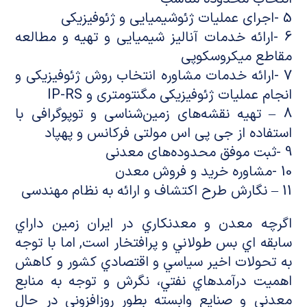
5 -اجرای عملیات ژئوشیمیایی و ژئوفیزیکی
6 -ارائه خدمات آنالیز شیمیایی و تهیه و مطالعه
مقاطع میکروسکوپی
7 -ارائه خدمات مشاوره انتخاب روش ژئوفیزیکی و
انجام عملیات ژئوفیزیکی مگنتومتری و IP-RS
8 – تهیه نقشه‌های زمین‌شناسی و توپوگرافی با
استفاده از جی پی اس مولتی فرکانس و پهپاد
9 -ثبت موفق محدوده‌های معدنی
10 -مشاوره خرید و فروش معدن
11 – نگارش طرح اکتشاف و ارائه به نظام مهندسی
اگرچه معدن و معدنكاري در ايران زمين داراي
سابقه اي بس طولاني و پرافتخار است, اما با توجه
به تحولات اخير سياسي و اقتصادي کشور و کاهش
اهميت درآمدهاي نفتي، نگرش و توجه به منابع
معدني و صنايع وابسته بطور روزافزوني در حال